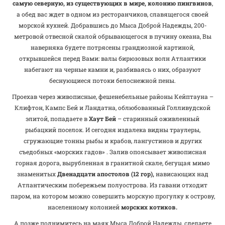
самую северную, из существующих в мире, колонию пингвинов
,
а обед вас ждет в одном из ресторанчиков, славящегося своей
морской кухней. Добравшись до Мыса Доброй Надежды, 200-
метровой отвесной скалой обрывающегося в пучину океана, Вы
наверняка будете потрясены грандиозной картиной,
открывшейся перед Вами: валы бирюзовых волн Атлантики
набегают на черные камни и, разбиваясь о них, образуют
беснующиеся потоки белоснежной пены.
Проехав через живописные, фешенебельные районы Кейптауна –
Клифтон, Кампс Бей и Ландатна, облюбованный Голливудской
элитой, попадаете в
Хaут Бей
– старинный оживленный
рыбацкий поселок. И сегодня издалека видны траулеры,
сгружающие тонны рыбы и крабов, лангустинов и других
съедобных «морских гадов» . Залив опоясывает живописная
горная дорога, вырубленная в гранитной скале, бегущая мимо
знаменитых
Двенадцати апостолов (12 гор),
нависающих над
Атлантическим побережьем полуострова. Из гавани отходит
паром, на котором можно совершить морскую прогулку к острову,
населенному колонией
морских котиков.
А позже поднимитесь на маяк Мыса Доброй Надежды, сделаете