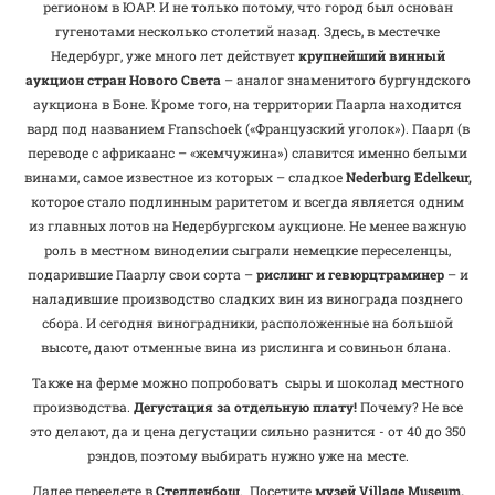
регионом в ЮАР. И не только потому, что город был основан
гугенотами несколько столетий назад. Здесь, в местечке
Недербург, уже много лет действует
крупнейший винный
аукцион стран Нового Света
– аналог знаменитого бургундского
аукциона в Боне. Кроме того, на территории Паарла находится
вард под названием Franschoek («Французский уголок»). Паарл (в
переводе с африкаанс – «жемчужина») славится именно белыми
винами, самое известное из которых – сладкое
Nederburg Edelkeur,
которое стало подлинным раритетом и всегда является одним
из главных лотов на Недербургском аукционе. Не менее важную
роль в местном виноделии сыграли немецкие переселенцы,
подарившие Паарлу свои сорта –
рислинг и гевюрцтраминер
– и
наладившие производство сладких вин из винограда позднего
сбора. И сегодня виноградники, расположенные на большой
высоте, дают отменные вина из рислинга и совиньон блана.
Также на ферме можно попробовать сыры и шоколад местного
производства.
Дегустация за отдельную плату!
Почему? Не все
это делают, да и цена дегустации сильно разнится - от 40 до 350
рэндов, поэтому выбирать нужно уже на месте.
Далее переедете в
Стелленбош
. Посетите
музей Village Museum,