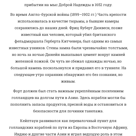
прибытии на мыс Доброй Надежды в 1652 году.
Во время Англо-бурской войны (1899—1902 гг.) Часть крепости
использовалась в качестве тюрьмы, а бывшие камеры
сохранились до наших дней. Фриц Яуберт Дюквесн, позже
известный как человек, который убил британского
фельдмаршала Герберта Китченера, был одним из самых
известных узников. Стены замка были чрезвычайно толстыми,
но ночь за ночью Дюкейн выкапывал цемент вокруг камней
железной ложкой. Он чуть не сбежал однажды ночью, но
большой камень поскользнулся и придавил его в туннеле. На
следующее утро охранник обнаружил его без сознания, но
живым.
Форт должен был стать важным укреплённым поселением
голландцев на долгом пути в Азию. Здесь корабли могли бы
пополнить запасы продуктов, пресной воды и остановиться в
безопасности для починки такелажа.
Кейптаун развивался как перевалочный пункт для
голландских кораблей по пути из Европы в Восточную Африку,
Индию и другие части Азии и играл ведущую роль в этом