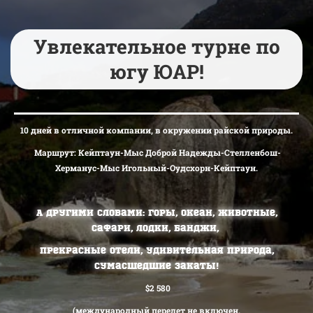
Увлекательное турне по
югу ЮАР!
10 дней в отличной компании, в окружении райской природы.
Маршрут: Кейптаун-Мыс Доброй Надежды-Стелленбош-
Херманус-Мыс Игольный-Оудсхорн-Кейптаун.
А другими словами: горы, океан, животные,
сафари, лодки, банджи,
прекрасные отели, удивительная природа,
сумасшедшие закаты!
$2 580
(международный перелет не включен,