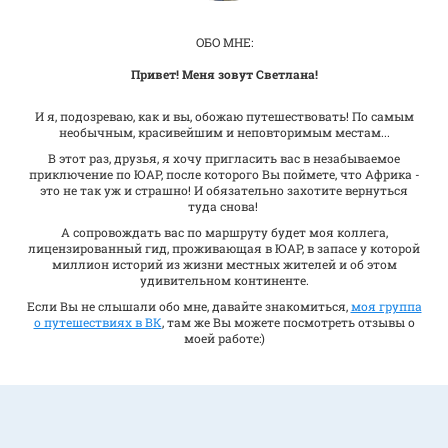
ОБО МНЕ:
Привет! Меня зовут Светлана!
И я, подозреваю, как и вы, обожаю путешествовать! По самым
необычным, красивейшим и неповторимым местам...
В этот раз, друзья, я хочу пригласить вас в незабываемое
приключение по ЮАР, после которого Вы поймете, что Африка -
это не так уж и страшно! И обязательно захотите вернуться
туда снова!
А сопровождать вас по маршруту будет моя коллега,
лицензированный гид, проживающая в ЮАР, в запасе у которой
миллион историй из жизни местных жителей и об этом
удивительном континенте.
Если Вы не слышали обо мне, давайте знакомиться,
моя группа
о путешествиях в ВК
, там же Вы можете посмотреть отзывы о
моей работе:)