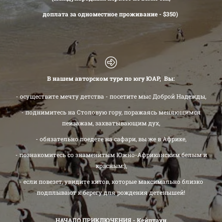
доплата за одноместное проживание - $350)
В нашем авторском туре по югу ЮАР, Вы:
- осуществите мечту детства - посетите мыс Доброй Надежды,
- поднимитесь на Столовую гору, поражаясь меняющимся
пейзажам, захватывающим дух,
- обязательно поедете на сафари, вы же в Африке,
- познакомитесь со знаменитым Южно-Африканским белым и
красным:),
- если повезет, увидите китов, которые максимально близко
подплывают к берегу для рождения детенышей!
НАЧАЛО ПРИКЛЮЧЕНИЯ - Кейптаун