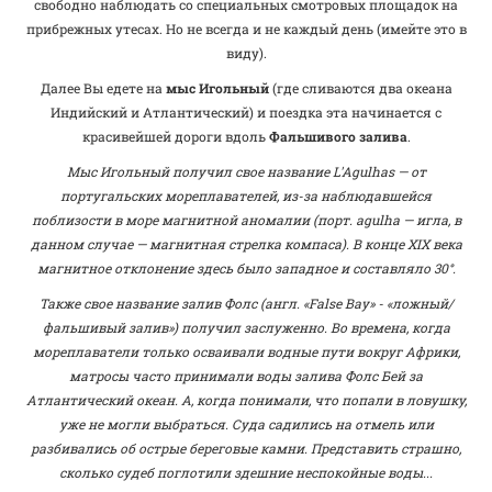
свободно наблюдать со специальных смотровых площадок на
прибрежных утесах. Но не всегда и не каждый день (имейте это в
виду).
Далее Вы едете на
мыс Игольный
(где сливаются два океана
Индийский и Атлантический) и поездка эта начинается с
красивейшей дороги вдоль
Фальшивого залива
.
Мыс Игольный получил свое название L'Agulhas — от
португальских мореплавателей, из-за наблюдавшейся
поблизости в море магнитной аномалии (порт. agulha — игла, в
данном случае — магнитная стрелка компаса). В конце XIX века
магнитное отклонение здесь было западное и составляло 30°.
Также свое название залив Фолс (англ. «False Bay» - «ложный/
фальшивый залив») получил заслуженно. Во времена, когда
мореплаватели только осваивали водные пути вокруг Африки,
матросы часто принимали воды залива Фолс Бей за
Атлантический океан. А, когда понимали, что попали в ловушку,
уже не могли выбраться. Суда садились на отмель или
разбивались об острые береговые камни. Представить страшно,
сколько судеб поглотили здешние неспокойные воды...