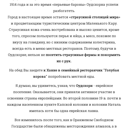
1914 года и за это время «перьевые бароны» Оудсхорна успели
разбогатеть.
Город в настоящее время остается
«страусиной столицей мира»
и процветающим туристическим центром Маленького Кару.
Страусиная кожа очень востребована и высоко ценится, кроме
того, спросом пользуются перья и яйца, а мясо, похожее по
вкусу на говядину, но с низким содержанием холестерина,
всегда есть в меню местных ресторанов. Поэтому, будучи в
Оудсхорне, нельзя не
посетить страусиные фермы и покормить
их с рук.
На обед Вы заедете
к Ханне в семейный ресторанчик "Голубая
корова"
попробовать местной еды.
Я думаю, вы удивитесь, узнав, что
Оудсхорн
- еврейское
поселение. Оказывается, они приняли активное участие в
освоении страны европейцами. Во второй половине 19 в. почти в
каждом населенном пункте Капской колонии и колонии Наталь
имелась хотя бы одна еврейская лавка.
Все изменилось после того, как в Оранжевом Свободном
Государстве были обнаружены месторождения алмазов, а в